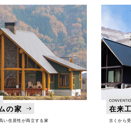
E
CONVENTI
ムの家
在来
高い住居性が両立する家
古くから